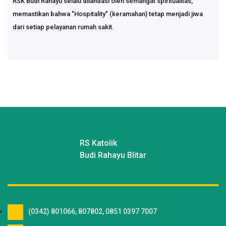
RSK Budi Rahayu selalu dilandasi oleh semangat spiritualitas,
memastikan bahwa "Hospitality" (keramahan) tetap menjadi jiwa
dari setiap pelayanan rumah sakit.
RS Katolik
Budi Rahayu Blitar
(0342) 801066, 807802, 0851 0397 7007